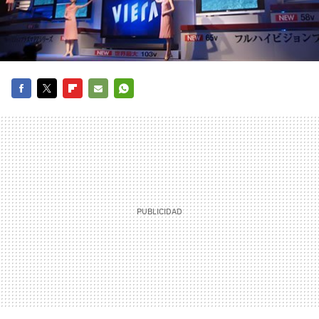
FACEBOOK
TWITTER
FLIPBOARD
E-
WHATSAPP
MAIL