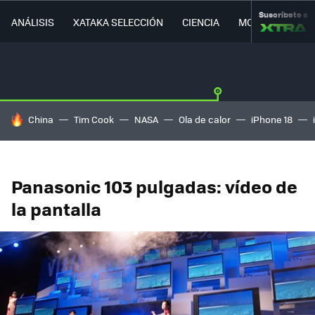
Suscríbete a
ANÁLISIS
XATAKA SELECCIÓN
CIENCIA
MOVILIDAD
HOY SE HABLA DE
China
Tim Cook
NASA
Ola de calor
iPhone 18
Panasonic 103 pulgadas: vídeo de
la pantalla