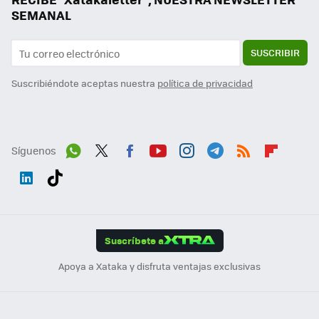
SEMANAL
SUSCRIBIR
Suscribiéndote aceptas nuestra
política de privacidad
Síguenos
Wh
Twit
Fac
You
Inst
Tele
RSS
Flip
ats
ter
ebo
tub
agr
gra
boa
Link
Tikt
App
ok
e
am
m
rd
edI
ok
Suscríbete a
n
Apoya a Xataka y disfruta ventajas exclusivas