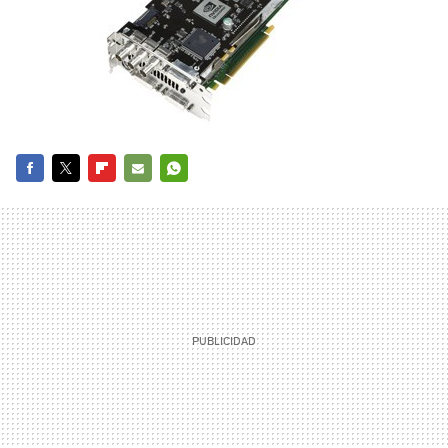
FACEBOOK
TWITTER
FLIPBOARD
E-
WHATSAPP
MAIL