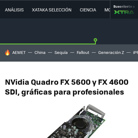
Suscríbete a
ANÁLISIS
XATAKA SELECCIÓN
CIENCIA
MOVILIDAD
HOY SE HABLA DE
AEMET
China
Sequía
Fallout
Generación Z
iP
NVidia Quadro FX 5600 y FX 4600
SDI, gráficas para profesionales