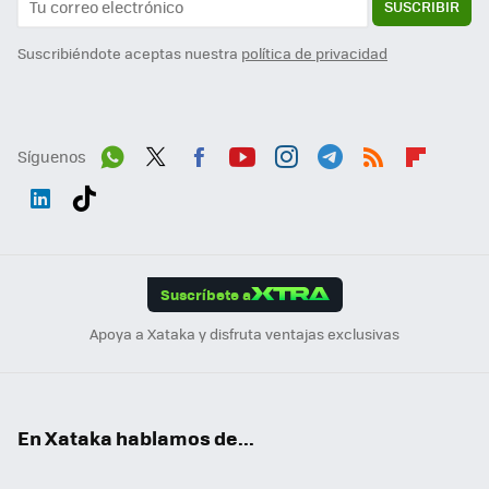
SUSCRIBIR
Suscribiéndote aceptas nuestra
política de privacidad
Síguenos
Wh
Twit
Fac
You
Inst
Tele
RSS
Flip
ats
ter
ebo
tub
agr
gra
boa
Link
Tikt
App
ok
e
am
m
rd
edI
ok
Suscríbete a
n
Apoya a Xataka y disfruta ventajas exclusivas
En Xataka hablamos de...