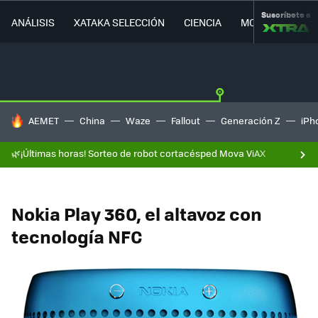
Suscríbete a
ANÁLISIS
XATAKA SELECCIÓN
CIENCIA
MOVILIDAD
HOY SE HABLA DE
AEMET
China
Waze
Fallout
Generación Z
iPh
🌿¡Últimas horas! Sorteo de robot cortacésped Mova ViAX
Nokia Play 360, el altavoz con
tecnología NFC