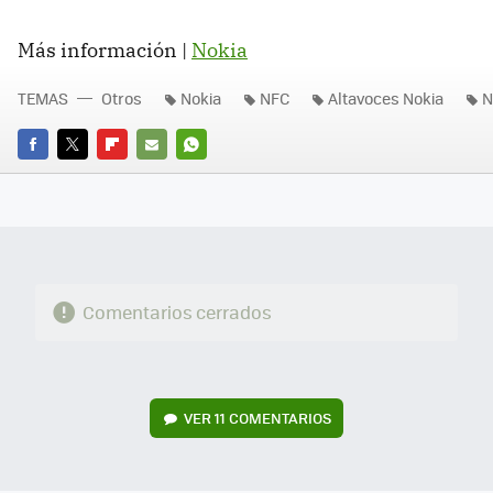
Más información |
Nokia
TEMAS
Otros
Nokia
NFC
Altavoces Nokia
N
FACEBOOK
TWITTER
FLIPBOARD
E-
WHATSAPP
MAIL
Comentarios cerrados
VER
11 COMENTARIOS