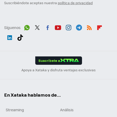
Suscribiéndote aceptas nuestra
política de privacidad
Síguenos
Wh
Twit
Fac
You
Inst
Tele
RSS
Flip
ats
ter
ebo
tub
agr
gra
boa
Link
Tikt
App
ok
e
am
m
rd
edI
ok
Suscríbete a
n
Apoya a Xataka y disfruta ventajas exclusivas
En Xataka hablamos de...
Streaming
Análisis