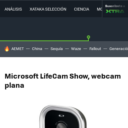
Suscríbete a
ANÁLISIS
XATAKA SELECCIÓN
CIENCIA
MOVILIDAD
HOY SE HABLA DE
AEMET
China
Sequía
Waze
Fallout
Generació
Microsoft LifeCam Show, webcam
plana