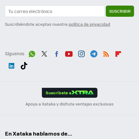
SUSCRIBIR
Suscribiéndote aceptas nuestra
política de privacidad
Síguenos
Wh
Twit
Fac
You
Inst
Tele
RSS
Flip
ats
ter
ebo
tub
agr
gra
boa
Link
Tikt
App
ok
e
am
m
rd
edI
ok
Suscríbete a
n
Apoya a Xataka y disfruta ventajas exclusivas
En Xataka hablamos de...