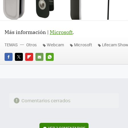
Más información |
Microsoft
.
TEMAS
Otros
Webcam
Microsoft
Lifecam Sho
FACEBOOK
TWITTER
FLIPBOARD
E-
WHATSAPP
MAIL
Comentarios cerrados
VER
2 COMENTARIOS