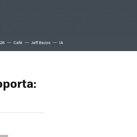
S26
Café
Jeff Bezos
IA
oporta: