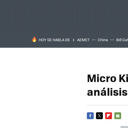
HOY SE HABLA DE
AEMET
China
Bill Ga
Micro K
análisis
FACEBOOK
TWITTER
FLIPBOARD
E-