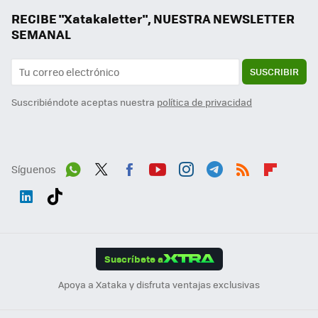
RECIBE "Xatakaletter", NUESTRA NEWSLETTER
SEMANAL
SUSCRIBIR
Suscribiéndote aceptas nuestra
política de privacidad
Síguenos
Wh
Twit
Fac
You
Inst
Tele
RSS
Flip
ats
ter
ebo
tub
agr
gra
boa
Link
Tikt
App
ok
e
am
m
rd
edI
ok
Suscríbete a
n
Apoya a Xataka y disfruta ventajas exclusivas