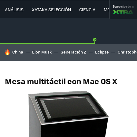
Suscríbete a
ANÁLISIS
XATAKA SELECCIÓN
CIENCIA
MOVILIDAD
HOY SE HABLA DE
China
Elon Musk
Generación Z
Eclipse
Christoph
Mesa multitáctil con Mac OS X