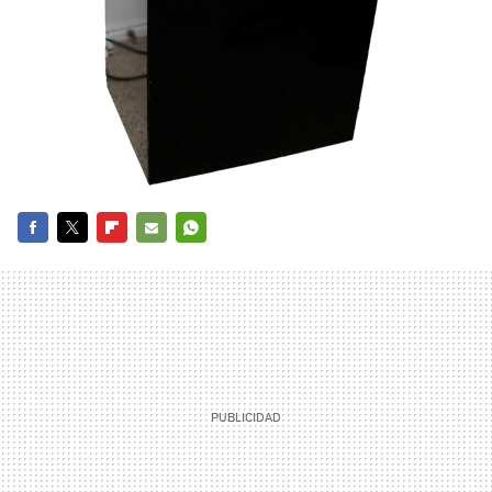
FACEBOOK
TWITTER
FLIPBOARD
E-
WHATSAPP
MAIL