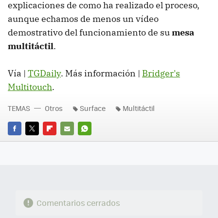
explicaciones de como ha realizado el proceso,
aunque echamos de menos un vídeo
demostrativo del funcionamiento de su
mesa
multitáctil
.
Vía |
TGDaily
. Más información |
Bridger's
Multitouch
.
TEMAS
Otros
Surface
Multitáctil
FACEBOOK
TWITTER
FLIPBOARD
E-
WHATSAPP
MAIL
Comentarios cerrados