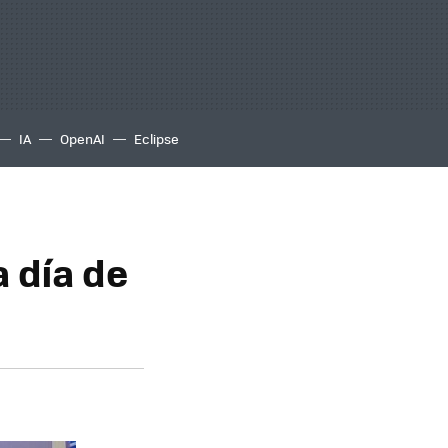
IA
OpenAI
Eclipse
a día de