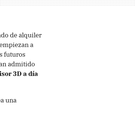
ado de alquiler
 empiezan a
s futuros
han admitido
isor 3D a día
ea una