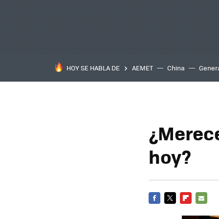
HOY SE HABLA DE
AEMET
China
Gener
¿Merece 
hoy?
FACEBOOK
TWITTER
FLIPBOARD
E-