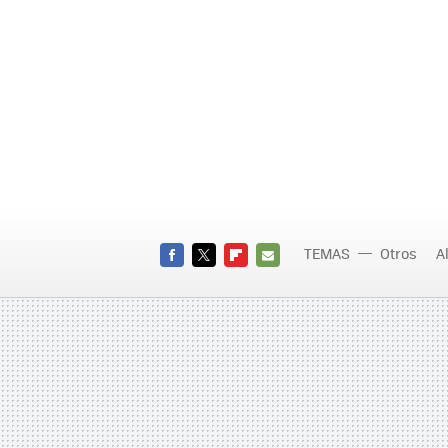
TEMAS
Otros
A
FACEBOOK
TWITTER
FLIPBOARD
E-
MAIL