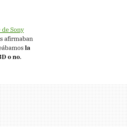
0 de Sony
es afirmaban
nteábamos
la
3D o no
.