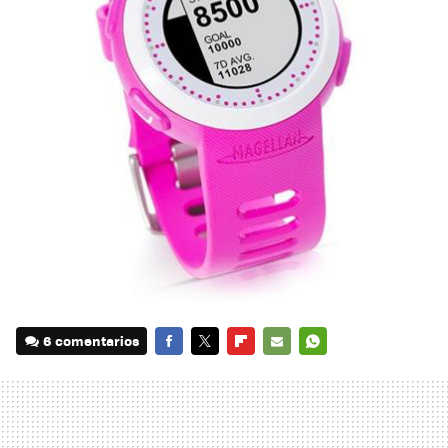
6 comentarios
FACEBOOK
TWITTER
FLIPBOARD
E-
WHATSAPP
MAIL