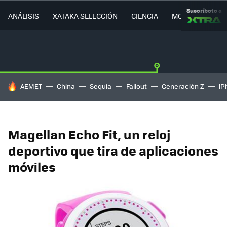
Suscríbete a
ANÁLISIS
XATAKA SELECCIÓN
CIENCIA
MOVILIDAD
HOY SE HABLA DE
AEMET
China
Sequía
Fallout
Generación Z
iP
Magellan Echo Fit, un reloj
deportivo que tira de aplicaciones
móviles