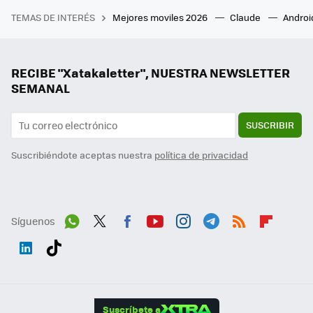
TEMAS DE INTERÉS
Mejores moviles 2026
Claude
Androi
RECIBE "Xatakaletter", NUESTRA NEWSLETTER
SEMANAL
SUSCRIBIR
Suscribiéndote aceptas nuestra
política de privacidad
Síguenos
Wh
Twit
Fac
You
Inst
Tele
RSS
Flip
ats
ter
ebo
tub
agr
gra
boa
Link
Tikt
App
ok
e
am
m
rd
edI
ok
Suscríbete a
n