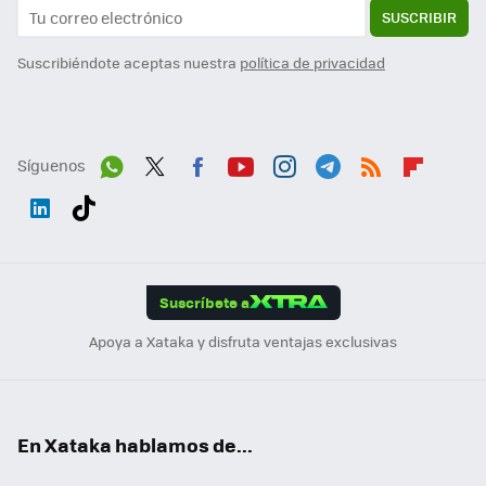
SUSCRIBIR
Suscribiéndote aceptas nuestra
política de privacidad
Síguenos
Wh
Twit
Fac
You
Inst
Tele
RSS
Flip
ats
ter
ebo
tub
agr
gra
boa
Link
Tikt
App
ok
e
am
m
rd
edI
ok
Suscríbete a
n
Apoya a Xataka y disfruta ventajas exclusivas
En Xataka hablamos de...