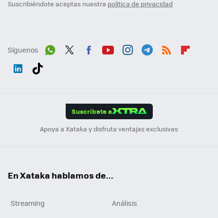
Suscribiéndote aceptas nuestra
política de privacidad
Síguenos
Wh
Twit
Fac
You
Inst
Tele
RSS
Flip
ats
ter
ebo
tub
agr
gra
boa
Link
Tikt
App
ok
e
am
m
rd
edI
ok
Suscríbete a
n
Apoya a Xataka y disfruta ventajas exclusivas
En Xataka hablamos de...
Streaming
Análisis