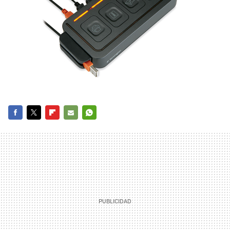
FACEBOOK
TWITTER
FLIPBOARD
E-
WHATSAPP
MAIL