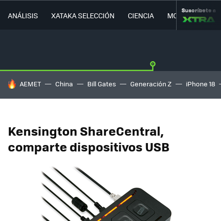
Suscríbete a
ANÁLISIS
XATAKA SELECCIÓN
CIENCIA
MOVILIDAD
HOY SE HABLA DE
AEMET
China
Bill Gates
Generación Z
iPhone 18
Kensington ShareCentral,
comparte dispositivos USB