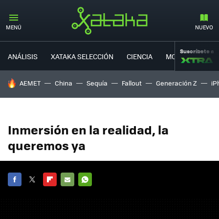
MENÚ
NUEVO
Suscríbete a
ANÁLISIS
XATAKA SELECCIÓN
CIENCIA
MOVILIDAD
HOY SE HABLA DE
AEMET
China
Sequía
Fallout
Generación Z
iP
Inmersión en la realidad, la
queremos ya
FACEBOOK
TWITTER
FLIPBOARD
E-
WHATSAPP
MAIL