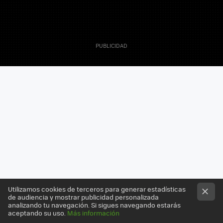
21 Abril 2009
Javier Penalva
Editor - Tech
Utilizamos cookies de terceros para generar estadísticas
de audiencia y mostrar publicidad personalizada
analizando tu navegación. Si sigues navegando estarás
aceptando su uso.
Más información