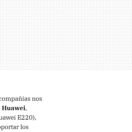
s compañías nos
e
Huawei
,
uawei E220),
portar los