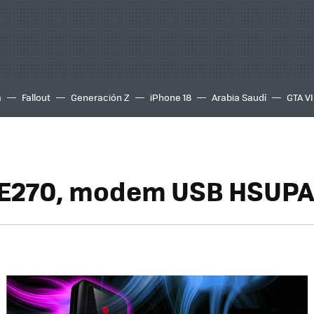
a
Fallout
Generación Z
iPhone 18
Arabia Saudí
GTA VI
 E270, modem USB HSUP