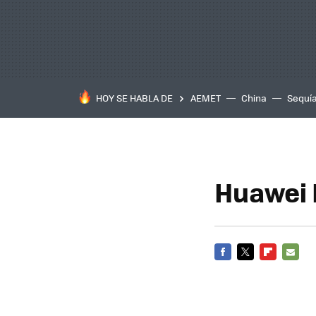
HOY SE HABLA DE
AEMET
China
Sequí
Huawei
FACEBOOK
TWITTER
FLIPBOARD
E-
MAIL