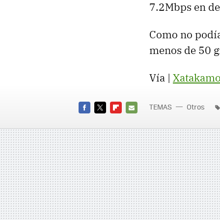
7.2Mbps en de
Como no podía
menos de 50 g
Vía |
Xatakamo
TEMAS
Otros
FACEBOOK
TWITTER
FLIPBOARD
E-
MAIL