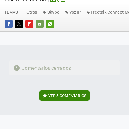
TEMAS
Otros
Skype
Voz IP
Freetalk Connect-M
FACEBOOK
TWITTER
FLIPBOARD
E-
WHATSAPP
MAIL
Comentarios cerrados
VER
5 COMENTARIOS