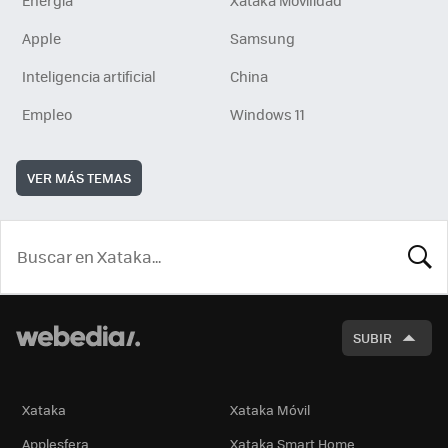
Apple
Samsung
Inteligencia artificial
China
Empleo
Windows 11
VER MÁS TEMAS
BUSCA
SUBIR
Xataka
Xataka Móvil
Applesfera
Xataka Smart Home