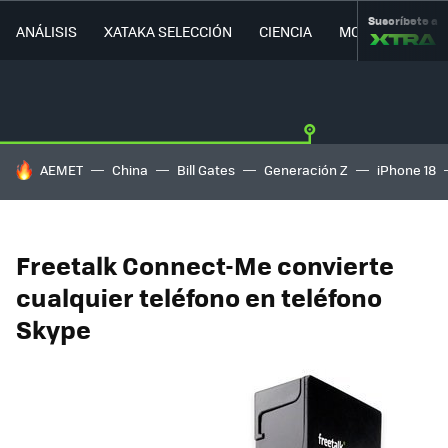
Suscríbete a
ANÁLISIS
XATAKA SELECCIÓN
CIENCIA
MOVILIDAD
HOY SE HABLA DE
AEMET
China
Bill Gates
Generación Z
iPhone 18
Freetalk Connect-Me convierte
cualquier teléfono en teléfono
Skype