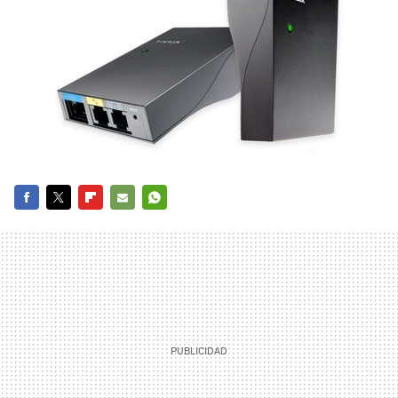
FACEBOOK
TWITTER
FLIPBOARD
E-
WHATSAPP
MAIL