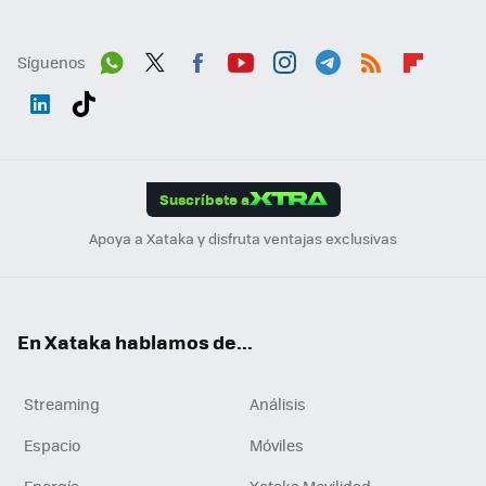
Síguenos
Wh
Twit
Fac
You
Inst
Tele
RSS
Flip
ats
ter
ebo
tub
agr
gra
boa
Link
Tikt
App
ok
e
am
m
rd
edI
ok
Suscríbete a
n
Apoya a Xataka y disfruta ventajas exclusivas
En Xataka hablamos de...
Streaming
Análisis
Espacio
Móviles
Energía
Xataka Movilidad