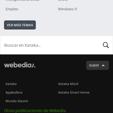
Empleo
Windows 11
VER MÁS TEMAS
BUSCA
SUBIR
Xataka
Xataka Móvil
Applesfera
Xataka Smart Home
Mundo Xiaomi
Otras publicaciones de Webedia