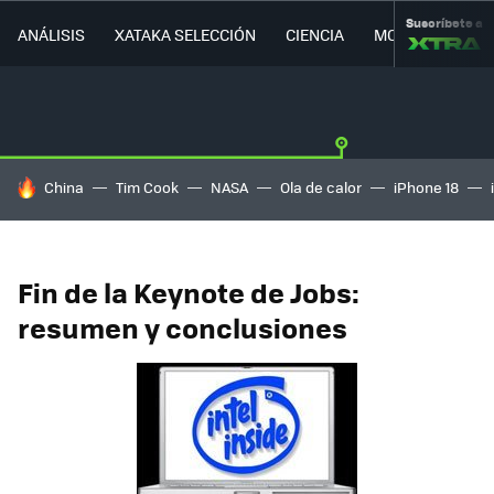
Suscríbete a
ANÁLISIS
XATAKA SELECCIÓN
CIENCIA
MOVILIDAD
HOY SE HABLA DE
China
Tim Cook
NASA
Ola de calor
iPhone 18
Fin de la Keynote de Jobs:
resumen y conclusiones