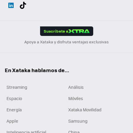
Wh
Twit
Fac
You
Inst
Tele
RSS
Flip
ats
ter
ebo
tub
agr
gra
boa
Link
Tikt
App
ok
e
am
m
rd
edI
ok
Suscríbete a
n
Apoya a Xataka y disfruta ventajas exclusivas
En Xataka hablamos de...
Streaming
Análisis
Espacio
Móviles
Energía
Xataka Movilidad
Apple
Samsung
Inteligencia artificial
China