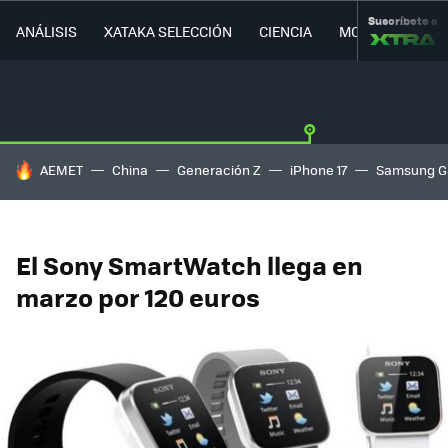
Suscríbete a
ANÁLISIS
XATAKA SELECCIÓN
CIENCIA
MOVILIDAD
HOY SE HABLA DE
AEMET
China
Generación Z
iPhone 17
Samsung G
El Sony SmartWatch llega en
marzo por 120 euros