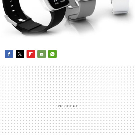
FACEBOOK
TWITTER
FLIPBOARD
E-
WHATSAPP
MAIL