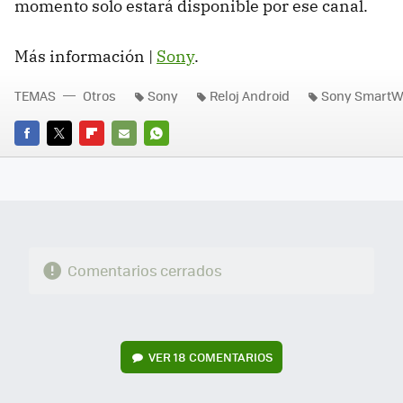
momento solo estará disponible por ese canal.
Más información |
Sony
.
TEMAS
Otros
Sony
Reloj Android
Sony SmartW
FACEBOOK
TWITTER
FLIPBOARD
E-
WHATSAPP
MAIL
Comentarios cerrados
VER
18 COMENTARIOS