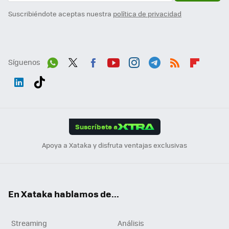
Suscribiéndote aceptas nuestra
política de privacidad
Síguenos
Wh
Twit
Fac
You
Inst
Tele
RSS
Flip
ats
ter
ebo
tub
agr
gra
boa
Link
Tikt
App
ok
e
am
m
rd
edI
ok
Suscríbete a
n
Apoya a Xataka y disfruta ventajas exclusivas
En Xataka hablamos de...
Streaming
Análisis