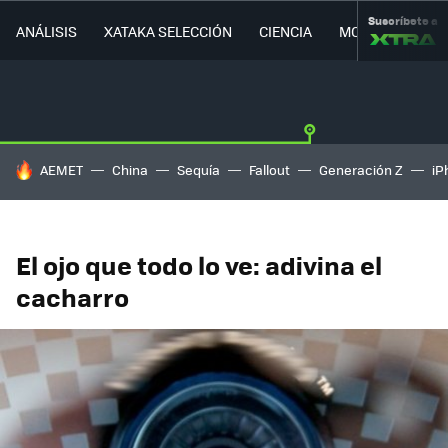
Suscríbete a
ANÁLISIS
XATAKA SELECCIÓN
CIENCIA
MOVILIDAD
HOY SE HABLA DE
AEMET
China
Sequía
Fallout
Generación Z
iP
El ojo que todo lo ve: adivina el
cacharro