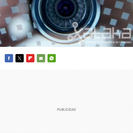
FACEBOOK
TWITTER
FLIPBOARD
E-
WHATSAPP
MAIL