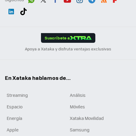
Wh
Twit
Fac
You
Inst
Tele
RSS
Flip
ats
ter
ebo
tub
agr
gra
boa
Link
Tikt
App
ok
e
am
m
rd
edI
ok
Suscríbete a
n
Apoya a Xataka y disfruta ventajas exclusivas
En Xataka hablamos de...
Streaming
Análisis
Espacio
Móviles
Energía
Xataka Movilidad
Apple
Samsung