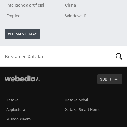
Inteligencia artificial
China
Empleo
Windows 11
VER MÁS TEMAS
BUSCA
SUBIR
Xataka
Xataka Móvil
Applesfera
Xataka Smart Home
Mundo Xiaomi