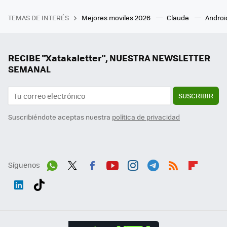
TEMAS DE INTERÉS
Mejores moviles 2026
Claude
Androi
RECIBE "Xatakaletter", NUESTRA NEWSLETTER
SEMANAL
SUSCRIBIR
Suscribiéndote aceptas nuestra
política de privacidad
Síguenos
Wh
Twit
Fac
You
Inst
Tele
RSS
Flip
ats
ter
ebo
tub
agr
gra
boa
Link
Tikt
App
ok
e
am
m
rd
edI
ok