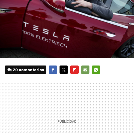
29 comentarios
FACEBOOK
TWITTER
FLIPBOARD
E-
WHATSAPP
MAIL