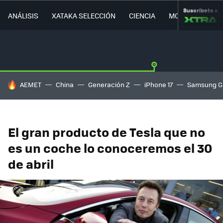
Suscríbete a
ANÁLISIS
XATAKA SELECCIÓN
CIENCIA
MOVILIDAD
HOY SE HABLA DE
AEMET
China
Generación Z
iPhone 17
Samsung G
El gran producto de Tesla que no
es un coche lo conoceremos el 30
de abril