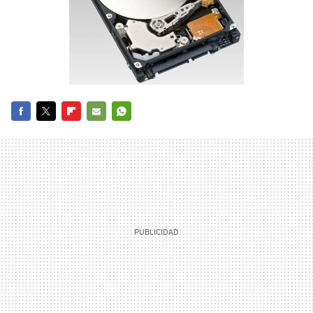
FACEBOOK
TWITTER
FLIPBOARD
E-
WHATSAPP
MAIL