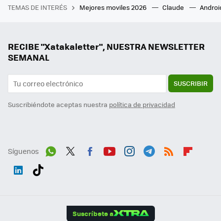
TEMAS DE INTERÉS
Mejores moviles 2026
Claude
Androi
RECIBE "Xatakaletter", NUESTRA NEWSLETTER
SEMANAL
SUSCRIBIR
Suscribiéndote aceptas nuestra
política de privacidad
Síguenos
Wh
Twit
Fac
You
Inst
Tele
RSS
Flip
ats
ter
ebo
tub
agr
gra
boa
Link
Tikt
App
ok
e
am
m
rd
edI
ok
Suscríbete a
n