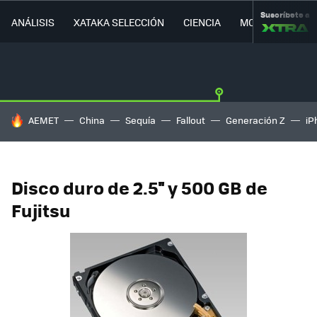
Suscríbete a
ANÁLISIS
XATAKA SELECCIÓN
CIENCIA
MOVILIDAD
HOY SE HABLA DE
AEMET
China
Sequía
Fallout
Generación Z
iP
Disco duro de 2.5'' y 500 GB de
Fujitsu