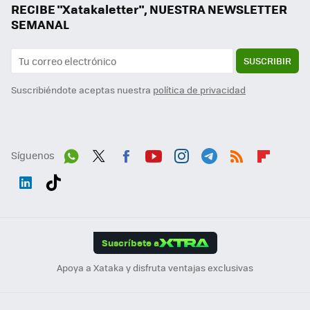
RECIBE "Xatakaletter", NUESTRA NEWSLETTER
SEMANAL
SUSCRIBIR
Suscribiéndote aceptas nuestra
política de privacidad
Síguenos
Wh
Twit
Fac
You
Inst
Tele
RSS
Flip
ats
ter
ebo
tub
agr
gra
boa
Link
Tikt
App
ok
e
am
m
rd
edI
ok
Suscríbete a
n
Apoya a Xataka y disfruta ventajas exclusivas