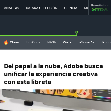
Suscríbete a
ANÁLISIS
XATAKA SELECCIÓN
CIENCIA
MOVILIDAD
HOY SE HABLA DE
China
Tim Cook
NASA
Waze
iPhone Air
iPhone
Del papel a la nube, Adobe busca
unificar la experiencia creativa
con esta libreta