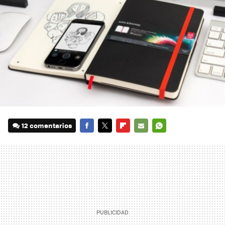
12 comentarios
FACEBOOK
TWITTER
FLIPBOARD
E-
WHATSAPP
MAIL