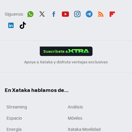
Síguenos
Wh
Twit
Fac
You
Inst
Tele
RSS
Flip
ats
ter
ebo
tub
agr
gra
boa
Link
Tikt
App
ok
e
am
m
rd
edI
ok
Suscríbete a
n
Apoya a Xataka y disfruta ventajas exclusivas
En Xataka hablamos de...
Streaming
Análisis
Espacio
Móviles
Energía
Xataka Movilidad