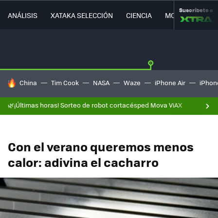
Suscríbete a
ANÁLISIS
XATAKA SELECCIÓN
CIENCIA
MOVILIDAD
HOY SE HABLA DE
China
Tim Cook
NASA
Waze
iPhone Air
iPhone
🌿¡Últimas horas! Sorteo de robot cortacésped Mova ViAX
Con el verano queremos menos
calor: adivina el cacharro