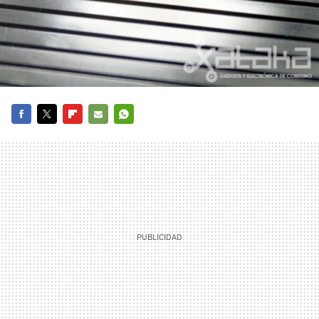
FACEBOOK
TWITTER
FLIPBOARD
E-
WHATSAPP
MAIL