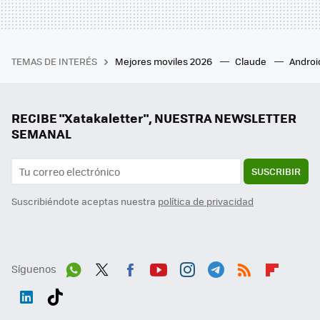
TEMAS DE INTERÉS
Mejores moviles 2026
Claude
Androi
RECIBE "Xatakaletter", NUESTRA NEWSLETTER
SEMANAL
SUSCRIBIR
Suscribiéndote aceptas nuestra
política de privacidad
Síguenos
Wh
Twit
Fac
You
Inst
Tele
RSS
Flip
ats
ter
ebo
tub
agr
gra
boa
Link
Tikt