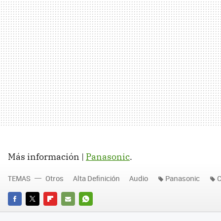
Más información |
Panasonic
.
TEMAS
Otros
Alta Definición
Audio
Panasonic
C
FACEBOOK
TWITTER
FLIPBOARD
E-
WHATSAPP