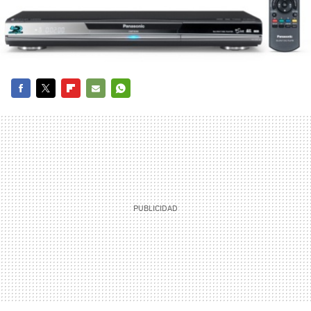
FACEBOOK
TWITTER
FLIPBOARD
E-
WHATSAPP
MAIL