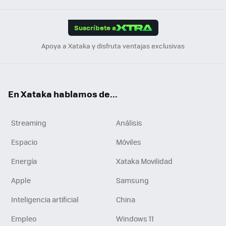
App
ok
e
am
m
rd
edI
ok
Suscríbete a
n
Apoya a Xataka y disfruta ventajas exclusivas
En Xataka hablamos de...
Streaming
Análisis
Espacio
Móviles
Energía
Xataka Movilidad
Apple
Samsung
Inteligencia artificial
China
Empleo
Windows 11