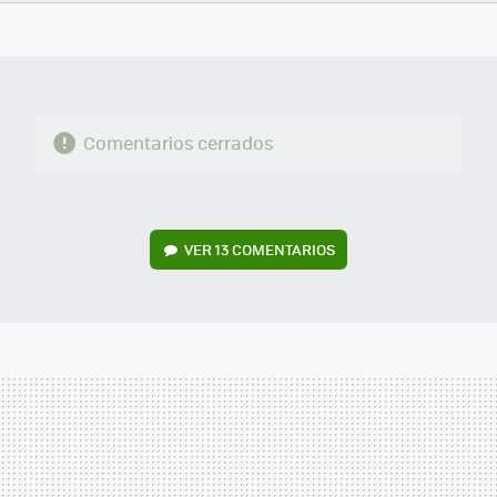
FACEBOOK
TWITTER
FLIPBOARD
E-
WHATSAPP
MAIL
Comentarios cerrados
VER
13 COMENTARIOS