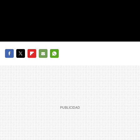
FACEBOOK
TWITTER
FLIPBOARD
E-
WHATSAPP
MAIL