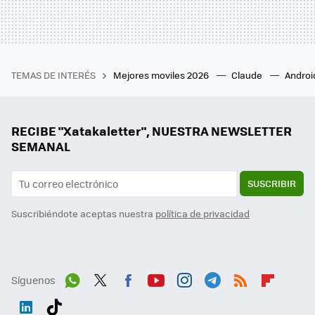
TEMAS DE INTERÉS
Mejores moviles 2026
Claude
Androi
RECIBE "Xatakaletter", NUESTRA NEWSLETTER
SEMANAL
SUSCRIBIR
Suscribiéndote aceptas nuestra
política de privacidad
Síguenos
Wh
Twit
Fac
You
Inst
Tele
RSS
Flip