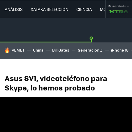
Suscríbete a
ANÁLISIS
XATAKA SELECCIÓN
CIENCIA
MOVILIDAD
HOY SE HABLA DE
AEMET
China
Bill Gates
Generación Z
iPhone 18
Asus SV1, videoteléfono para
Skype, lo hemos probado