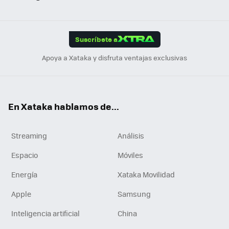
ats
ter
ebo
tub
agr
gra
boa
Link
Tikt
App
ok
e
am
m
rd
edI
ok
Suscríbete a
n
Apoya a Xataka y disfruta ventajas exclusivas
En Xataka hablamos de...
Streaming
Análisis
Espacio
Móviles
Energía
Xataka Movilidad
Apple
Samsung
Inteligencia artificial
China