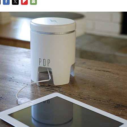
FACEBOOK
TWITTER
FLIPBOARD
E-
MAIL