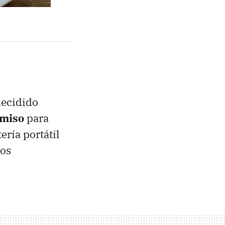
ecidido
rmiso
para
ería portátil
tos