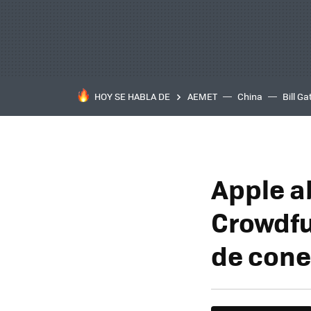
HOY SE HABLA DE
AEMET
China
Bill Ga
Apple a
Crowdfu
de cone