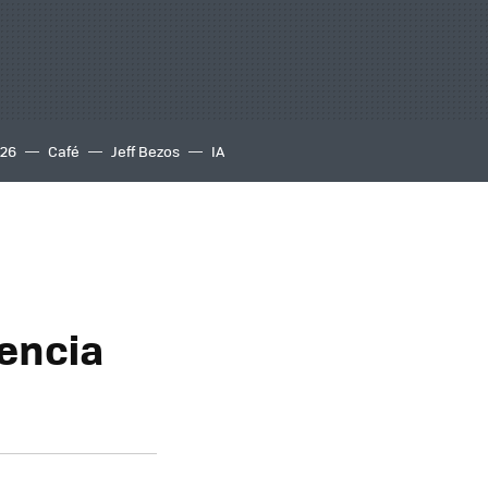
S26
Café
Jeff Bezos
IA
vencia