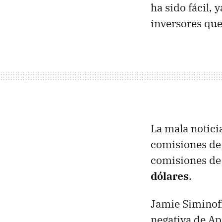
ha sido fácil, 
inversores que
La mala notici
comisiones de l
comisiones de 
dólares
.
Jamie Siminoff
negativa de Ap