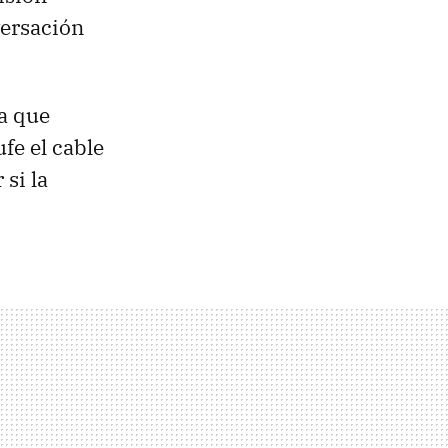
versación
a que
fe el cable
 si la