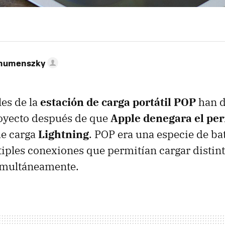
ahumenszky
es de la
estación de carga portátil POP
han d
royecto después de que
Apple denegara el pe
de carga
Lightning
. POP era una especie de bat
iples conexiones que permitían cargar distin
simultáneamente.