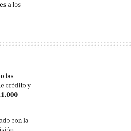
res
a los
lo
las
e crédito y
11.000
ado con la
isión