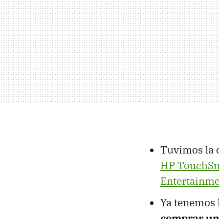
Tuvimos la 
HP TouchSm
Entertainm
Ya tenemos 
comprar un