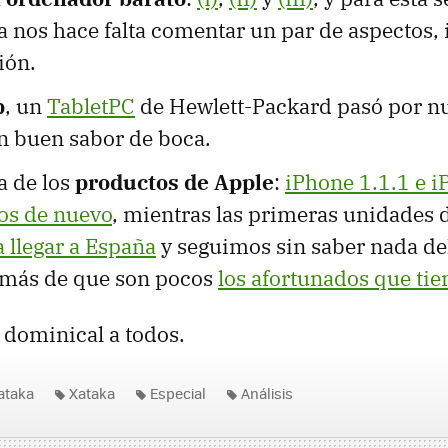
a nos hace falta comentar un par de aspectos,
ión.
p
, un
TabletPC
de Hewlett-Packard pasó por n
un buen sabor de boca.
a de los
productos de Apple
:
iPhone 1.1.1 e i
os de nuevo
, mientras las primeras unidades 
 llegar a España
y seguimos sin saber nada del
más de que son pocos
los afortunados que ti
 dominical a todos.
ataka
Xataka
Especial
Análisis