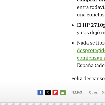
entra todaví
una conclus
El
HP 2710
y nos dejó 
Nada se libr
desprotegid
comienzan a
España (ade
Feliz descanso
TEMAS
Otros
X
FACEBOOK
TWITTER
FLIPBOARD
E-
MAIL