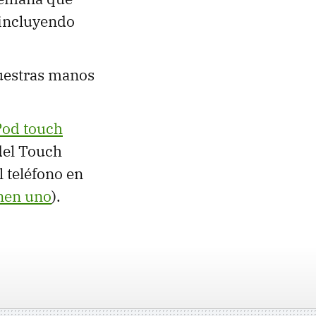
 incluyendo
uestras manos
Pod touch
del Touch
 teléfono en
enen uno
).