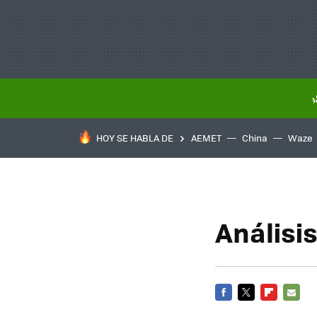
HOY SE HABLA DE
AEMET
China
Waze
Análisi
FACEBOOK
TWITTER
FLIPBOARD
E-