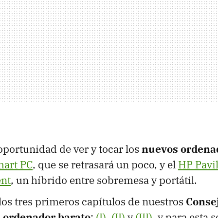
oportunidad de ver y tocar los
nuevos ordena
art PC
, que se retrasará un poco, y el
HP Pavi
ent
, un híbrido entre sobremesa y portátil.
los tres primeros capítulos de nuestros
Conse
 ordenador barato
:
(I)
,
(II)
y
(III)
, y para esta