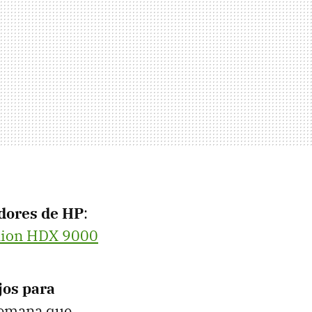
dores de HP
:
lion HDX 9000
jos para
 semana que