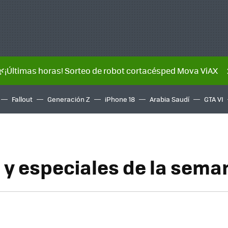
🌿¡Últimas horas! Sorteo de robot cortacésped Mova ViAX
Fallout
Generación Z
iPhone 18
Arabia Saudí
GTA VI
s y especiales de la sema