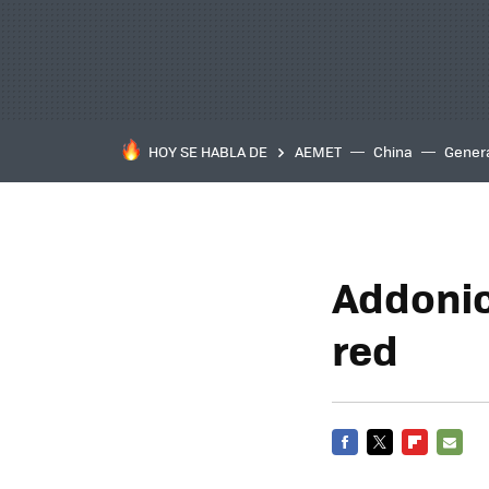
HOY SE HABLA DE
AEMET
China
Gener
Addonic
red
FACEBOOK
TWITTER
FLIPBOARD
E-