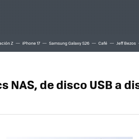
ación Z
iPhone 17
Samsung Galaxy S26
Café
Jeff Bezos
s NAS, de disco USB a di