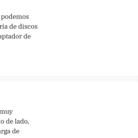
ue podemos
ría de discos
aptador de
 muy
co de lado,
arga de