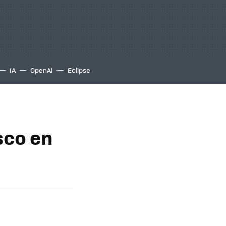
IA
OpenAI
Eclipse
sco en