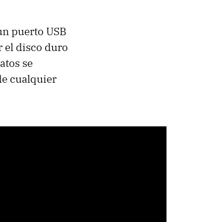
 un puerto
USB
r el disco duro
atos se
de cualquier