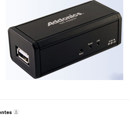
entes