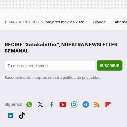
TEMAS DE INTERÉS
Mejores moviles 2026
Claude
Androi
RECIBE "Xatakaletter", NUESTRA NEWSLETTER
SEMANAL
SUSCRIBIR
Suscribiéndote aceptas nuestra
política de privacidad
Síguenos
Wh
Twit
Fac
You
Inst
Tele
RSS
Flip
ats
ter
ebo
tub
agr
gra
boa
Link
Tikt