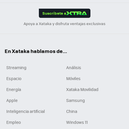
App
ok
e
am
m
rd
edI
ok
Suscríbete a
n
Apoya a Xataka y disfruta ventajas exclusivas
En Xataka hablamos de...
Streaming
Análisis
Espacio
Móviles
Energía
Xataka Movilidad
Apple
Samsung
Inteligencia artificial
China
Empleo
Windows 11