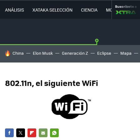
Suscríbete a
ANÁLISIS
XATAKA SELECCIÓN
CIENCIA
MOVILIDAD
HOY SE HABLA DE
China
Elon Musk
Generación Z
Eclipse
Mapa
802.11n, el siguiente WiFi