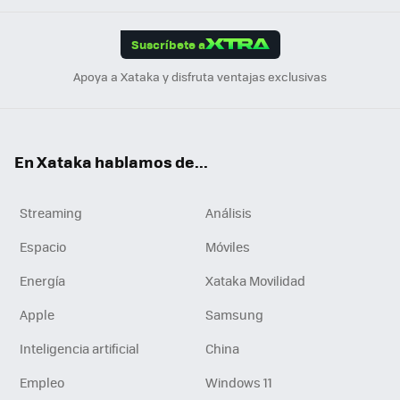
App
ok
e
am
m
rd
edI
ok
Suscríbete a
n
Apoya a Xataka y disfruta ventajas exclusivas
En Xataka hablamos de...
Streaming
Análisis
Espacio
Móviles
Energía
Xataka Movilidad
Apple
Samsung
Inteligencia artificial
China
Empleo
Windows 11