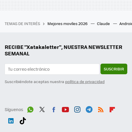
TEMAS DE INTERÉS
Mejores moviles 2026
Claude
Androi
RECIBE "Xatakaletter", NUESTRA NEWSLETTER
SEMANAL
SUSCRIBIR
Suscribiéndote aceptas nuestra
política de privacidad
Síguenos
Wh
Twit
Fac
You
Inst
Tele
RSS
Flip
ats
ter
ebo
tub
agr
gra
boa
Link
Tikt