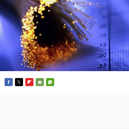
FACEBOOK
TWITTER
FLIPBOARD
E-
WHATSAPP
MAIL