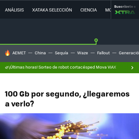
Suscríbete a
ANÁLISIS
XATAKA SELECCIÓN
CIENCIA
MOVILIDAD
HOY SE HABLA DE
AEMET
China
Sequía
Waze
Fallout
Generació
🌿¡Últimas horas! Sorteo de robot cortacésped Mova ViAX
100 Gb por segundo, ¿llegaremos
a verlo?