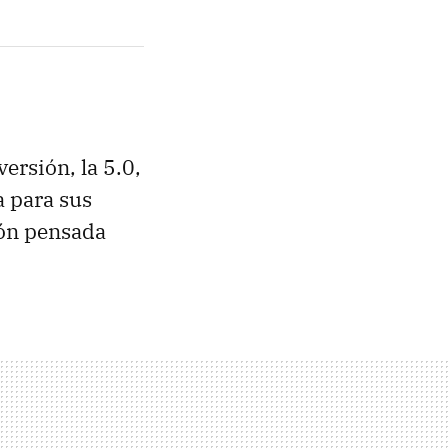
ersión, la 5.0,
a para sus
ón pensada