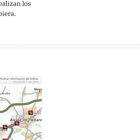
ealizan los
biera.