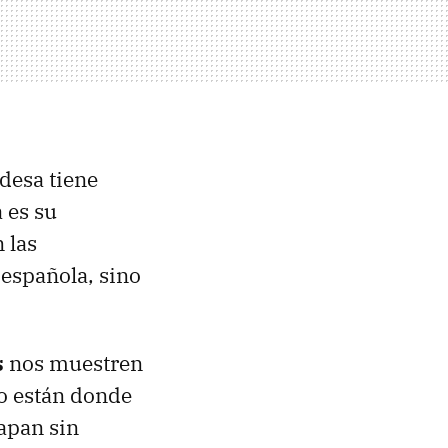
ndesa tiene
 es su
 las
 española, sino
s
nos muestren
no están donde
rapan sin