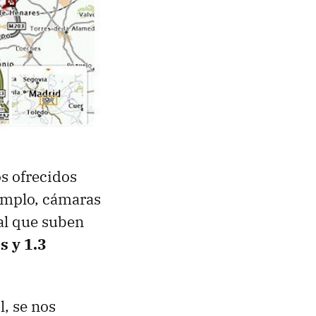
s ofrecidos
jemplo, cámaras
eal que suben
s y 1.3
, se nos