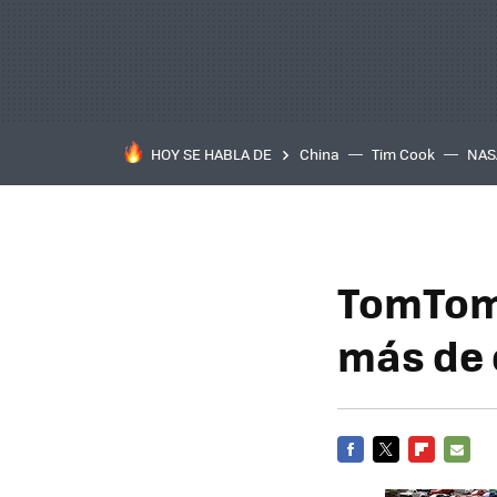
HOY SE HABLA DE
China
Tim Cook
NAS
TomTom 
más de 
FACEBOOK
TWITTER
FLIPBOARD
E-