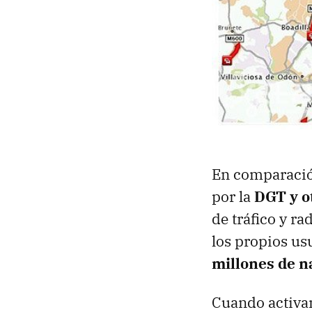
En comparación
por la
DGT
y o
de tráfico y r
los propios us
millones de 
Cuando activ