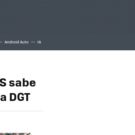
Android Auto
IA
PS sabe
la DGT