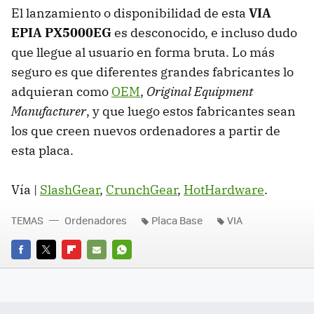
El lanzamiento o disponibilidad de esta
VIA
EPIA PX5000EG
es desconocido, e incluso dudo
que llegue al usuario en forma bruta. Lo más
seguro es que diferentes grandes fabricantes lo
adquieran como
OEM
,
Original Equipment
Manufacturer
, y que luego estos fabricantes sean
los que creen nuevos ordenadores a partir de
esta placa.
Vía |
SlashGear
,
CrunchGear
,
HotHardware
.
TEMAS
Ordenadores
Placa Base
VIA
FACEBOOK
TWITTER
FLIPBOARD
E-
WHATSAPP
MAIL