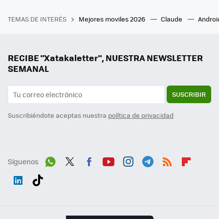
TEMAS DE INTERÉS
Mejores moviles 2026
Claude
Androi
RECIBE "Xatakaletter", NUESTRA NEWSLETTER
SEMANAL
SUSCRIBIR
Suscribiéndote aceptas nuestra
política de privacidad
Síguenos
Wh
Twit
Fac
You
Inst
Tele
RSS
Flip
ats
ter
ebo
tub
agr
gra
boa
Link
Tikt
App
ok
e
am
m
rd
edI
ok