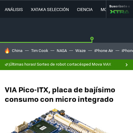
Suscríbete a
ANÁLISIS
XATAKA SELECCIÓN
CIENCIA
MOVILIDAD
HOY SE HABLA DE
China
Tim Cook
NASA
Waze
iPhone Air
iPhone
🌿¡Últimas horas! Sorteo de robot cortacésped Mova ViAX
VIA Pico-ITX, placa de bajísimo
consumo con micro integrado