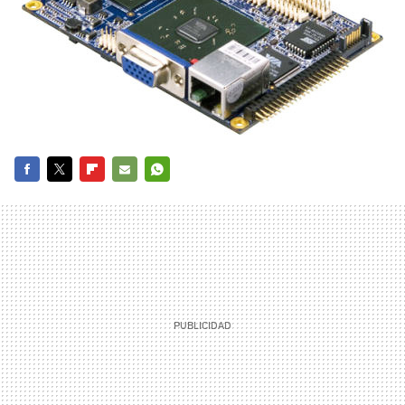
FACEBOOK
TWITTER
FLIPBOARD
E-
WHATSAPP
MAIL