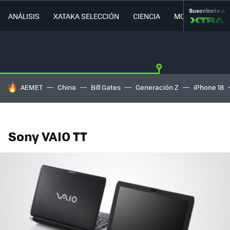
Suscríbete a
ANÁLISIS
XATAKA SELECCIÓN
CIENCIA
MOVILIDAD
HOY SE HABLA DE
AEMET
China
Bill Gates
Generación Z
iPhone 18
Sony VAIO TT