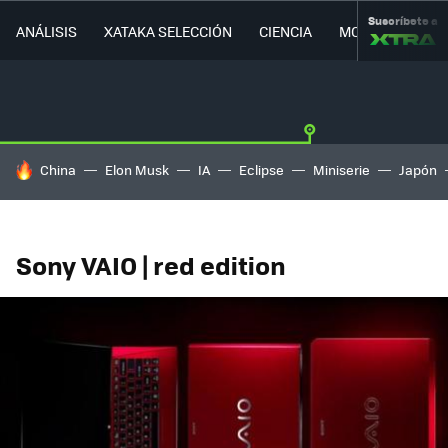
Suscríbete a
ANÁLISIS
XATAKA SELECCIÓN
CIENCIA
MOVILIDAD
HOY SE HABLA DE
China
Elon Musk
IA
Eclipse
Miniserie
Japón
Sony VAIO | red edition