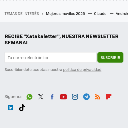
TEMAS DE INTERÉS
Mejores moviles 2026
Claude
Androi
RECIBE "Xatakaletter", NUESTRA NEWSLETTER
SEMANAL
SUSCRIBIR
Suscribiéndote aceptas nuestra
política de privacidad
Síguenos
Wh
Twit
Fac
You
Inst
Tele
RSS
Flip
ats
ter
ebo
tub
agr
gra
boa
Link
Tikt
App
ok
e
am
m
rd
edI
ok