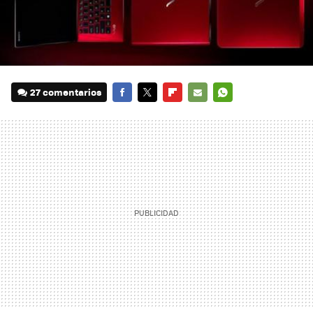
27 comentarios
FACEBOOK
TWITTER
FLIPBOARD
E-
WHATSAPP
MAIL