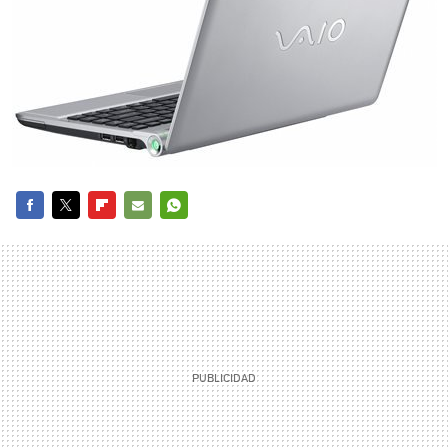
FACEBOOK
TWITTER
FLIPBOARD
E-
WHATSAPP
MAIL