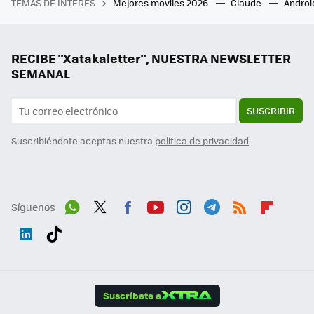
TEMAS DE INTERÉS
Mejores moviles 2026
Claude
Androi
RECIBE "Xatakaletter", NUESTRA NEWSLETTER
SEMANAL
SUSCRIBIR
Suscribiéndote aceptas nuestra
política de privacidad
Síguenos
Wh
Twit
Fac
You
Inst
Tele
RSS
Flip
ats
ter
ebo
tub
agr
gra
boa
Link
Tikt
App
ok
e
am
m
rd
edI
ok
Suscríbete a
n