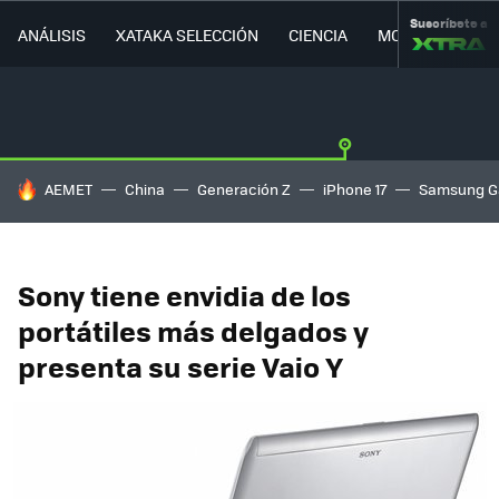
Suscríbete a
ANÁLISIS
XATAKA SELECCIÓN
CIENCIA
MOVILIDAD
HOY SE HABLA DE
AEMET
China
Generación Z
iPhone 17
Samsung G
Sony tiene envidia de los
portátiles más delgados y
presenta su serie Vaio Y