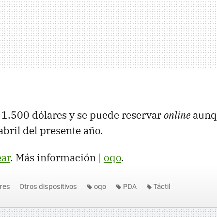
e 1.500 dólares y se puede reservar
online
aunqu
abril del presente año.
ar
. Más información |
oqo
.
res
Otros dispositivos
oqo
PDA
Táctil