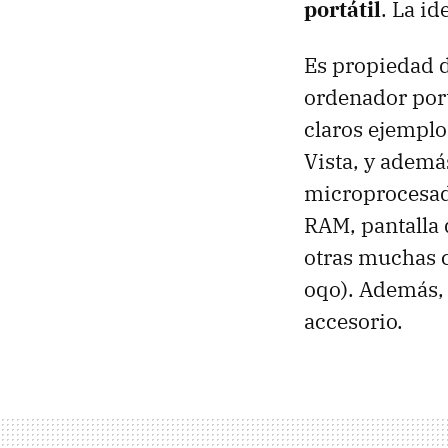
portátil
. La id
Es propiedad d
ordenador port
claros ejempl
Vista, y además
microprocesad
RAM, pantalla 
otras muchas c
oqo). Además, 
accesorio.