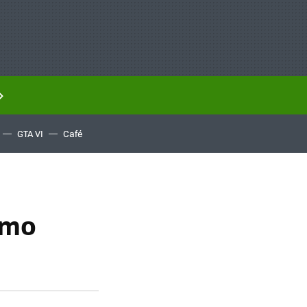
GTA VI
Café
omo