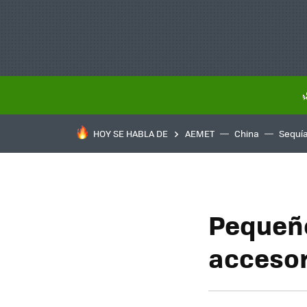
HOY SE HABLA DE
AEMET
China
Sequí
Pequeño
accesori