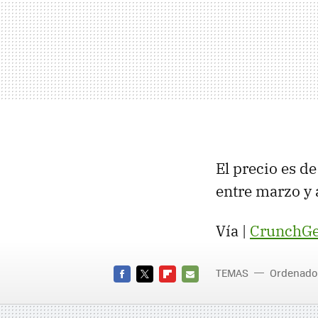
El precio es d
entre marzo y 
Vía |
CrunchGe
TEMAS
Ordenado
FACEBOOK
TWITTER
FLIPBOARD
E-
MAIL