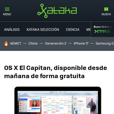
MENÚ
NUEVO
Suscríbete a
ANÁLISIS
XATAKA SELECCIÓN
CIENCIA
MOVILIDAD
HOY SE HABLA DE
AEMET
China
Generación Z
iPhone 17
Samsung G
OS X El Capitan, disponible desde
mañana de forma gratuita