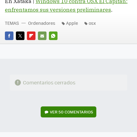
En Xataka |
Windows 10 contra OSX El Capitán:
enfrentamos sus versiones preliminares
.
TEMAS
Ordenadores
Apple
osx
FACEBOOK
TWITTER
FLIPBOARD
E-
WHATSAPP
MAIL
Comentarios cerrados
VER
50 COMENTARIOS