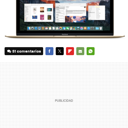
51 comentarios
FACEBOOK
TWITTER
FLIPBOARD
E-
WHATSAPP
MAIL