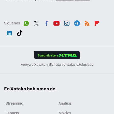
Síguenos
Wh
Twit
Fac
You
Inst
Tele
RSS
Flip
ats
ter
ebo
tub
agr
gra
boa
Link
Tikt
App
ok
e
am
m
rd
edI
ok
Suscríbete a
n
Apoya a Xataka y disfruta ventajas exclusivas
En Xataka hablamos de...
Streaming
Análisis
Espacio
Móviles