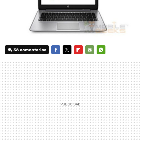
38 comentarios
FACEBOOK
TWITTER
FLIPBOARD
E-
WHATSAPP
MAIL