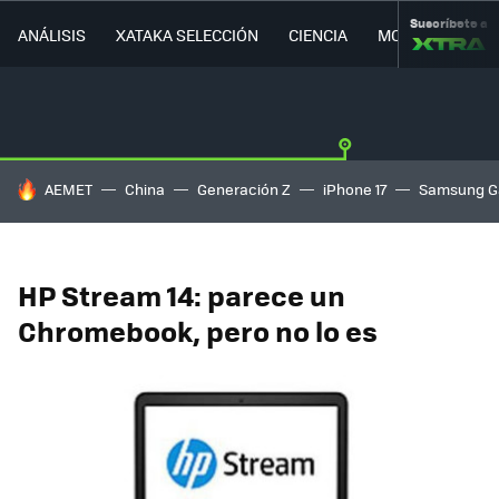
Suscríbete a
ANÁLISIS
XATAKA SELECCIÓN
CIENCIA
MOVILIDAD
HOY SE HABLA DE
AEMET
China
Generación Z
iPhone 17
Samsung G
HP Stream 14: parece un
Chromebook, pero no lo es