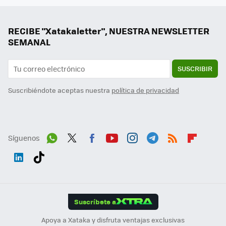
RECIBE "Xatakaletter", NUESTRA NEWSLETTER
SEMANAL
SUSCRIBIR
Suscribiéndote aceptas nuestra
política de privacidad
Síguenos
Wh
Twit
Fac
You
Inst
Tele
RSS
Flip
ats
ter
ebo
tub
agr
gra
boa
Link
Tikt
App
ok
e
am
m
rd
edI
ok
Suscríbete a
n
Apoya a Xataka y disfruta ventajas exclusivas