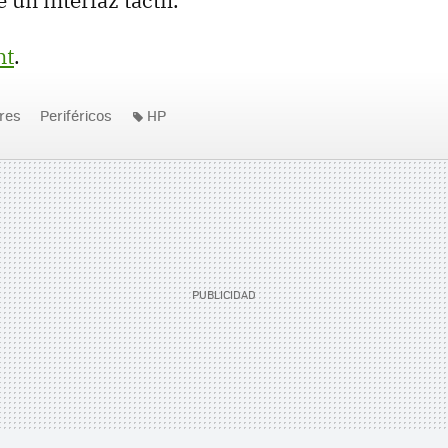
un interfaz táctil.
nt
.
res
Periféricos
HP