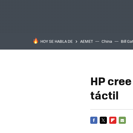
HOY SE HABLA DE
AEMET
China
Bill Ga
HP cree
táctil
FACEBOOK
TWITTER
FLIPBOARD
E-