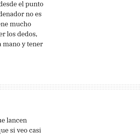
desde el punto
ordenador no es
iene mucho
r los dedos,
a mano y tener
ue lancen
ue si veo casi