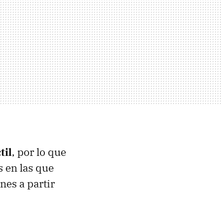
til
, por lo que
s en las que
es a partir