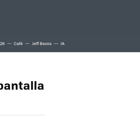
S26
Café
Jeff Bezos
IA
pantalla