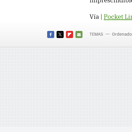
imprescindible 
Vía |
Pocket Li
TEMAS
Ordenado
FACEBOOK
TWITTER
FLIPBOARD
E-
MAIL