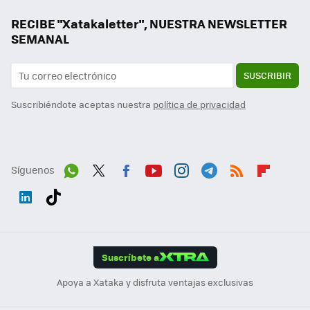
RECIBE "Xatakaletter", NUESTRA NEWSLETTER
SEMANAL
SUSCRIBIR
Suscribiéndote aceptas nuestra
política de privacidad
Síguenos
Wh
Twit
Fac
You
Inst
Tele
RSS
Flip
ats
ter
ebo
tub
agr
gra
boa
Link
Tikt
App
ok
e
am
m
rd
edI
ok
Suscríbete a
n
Apoya a Xataka y disfruta ventajas exclusivas