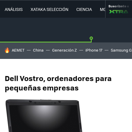
Suscríbete a
ANÁLISIS
XATAKA SELECCIÓN
CIENCIA
MOVILIDAD
HOY SE HABLA DE
AEMET
China
Generación Z
iPhone 17
Samsung G
Dell Vostro, ordenadores para
pequeñas empresas