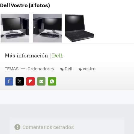
Dell Vostro (3 fotos)
Más información |
Dell
.
TEMAS
Ordenadores
Dell
vostro
FACEBOOK
TWITTER
FLIPBOARD
E-
WHATSAPP
MAIL
Comentarios cerrados