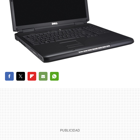
FACEBOOK
TWITTER
FLIPBOARD
E-
WHATSAPP
MAIL