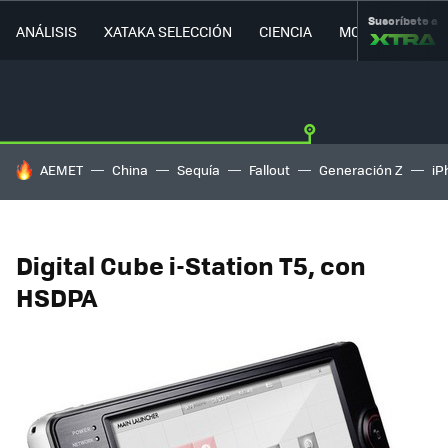
Suscríbete a
ANÁLISIS
XATAKA SELECCIÓN
CIENCIA
MOVILIDAD
HOY SE HABLA DE
AEMET
China
Sequía
Fallout
Generación Z
iP
Digital Cube i-Station T5, con
HSDPA