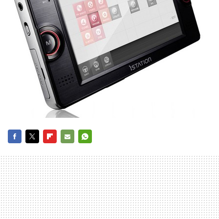
FACEBOOK
TWITTER
FLIPBOARD
E-
WHATSAPP
MAIL