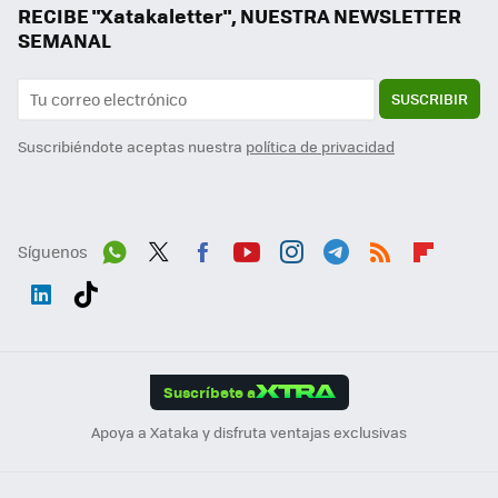
RECIBE "Xatakaletter", NUESTRA NEWSLETTER
SEMANAL
SUSCRIBIR
Suscribiéndote aceptas nuestra
política de privacidad
Síguenos
Wh
Twit
Fac
You
Inst
Tele
RSS
Flip
ats
ter
ebo
tub
agr
gra
boa
Link
Tikt
App
ok
e
am
m
rd
edI
ok
Suscríbete a
n
Apoya a Xataka y disfruta ventajas exclusivas