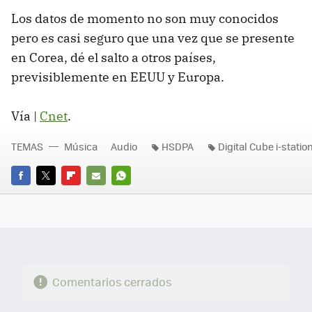
Los datos de momento no son muy conocidos
pero es casi seguro que una vez que se presente
en Corea, dé el salto a otros países,
previsiblemente en
EEUU
y Europa.
Vía |
Cnet
.
TEMAS
Música
Audio
HSDPA
Digital Cube i-statio
FACEBOOK
TWITTER
FLIPBOARD
E-
WHATSAPP
MAIL
Comentarios cerrados