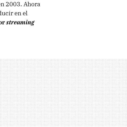
en 2003. Ahora
ucir en el
por
streaming