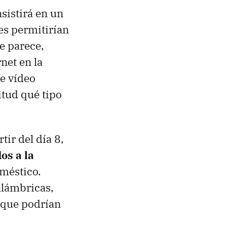
nsistirá en un
es permitirían
ue parece,
net en la
de vídeo
itud qué tipo
ir del día 8,
os a la
oméstico.
alámbricas,
o que podrían