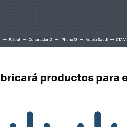
a
Fallout
Generación Z
iPhone 18
Arabia Saudí
GTA VI
abricará productos para 