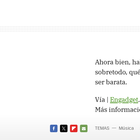
Ahora bien, h
sobretodo, qué
ser barata.
Vía |
Engadget
.
Más informaci
TEMAS
Música
FACEBOOK
TWITTER
FLIPBOARD
E-