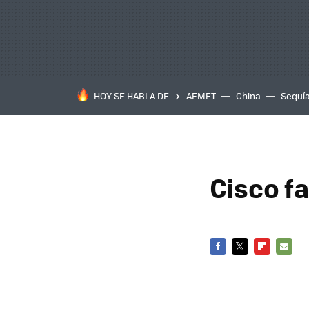
HOY SE HABLA DE
AEMET
China
Sequí
Cisco f
FACEBOOK
TWITTER
FLIPBOARD
E-
MAIL