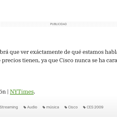
abrá que ver exáctamente de qué estamos habl
 precios tienen, ya que Cisco nunca se ha car
ón |
NYTimes
.
Streaming
Audio
música
Cisco
CES 2009