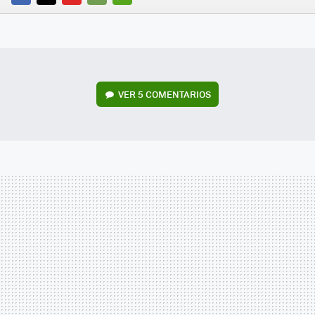
FACEBOOK
TWITTER
FLIPBOARD
E-
WHATSAPP
MAIL
VER
5 COMENTARIOS