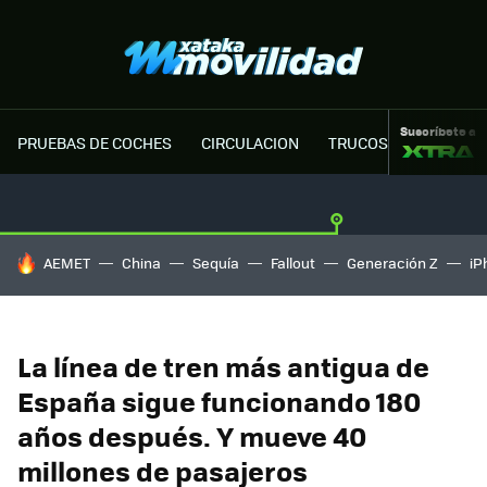
Suscríbete a
PRUEBAS DE COCHES
CIRCULACION
TRUCOS MOTOR
HOY SE HABLA DE
AEMET
China
Sequía
Fallout
Generación Z
iP
La línea de tren más antigua de
España sigue funcionando 180
años después. Y mueve 40
millones de pasajeros