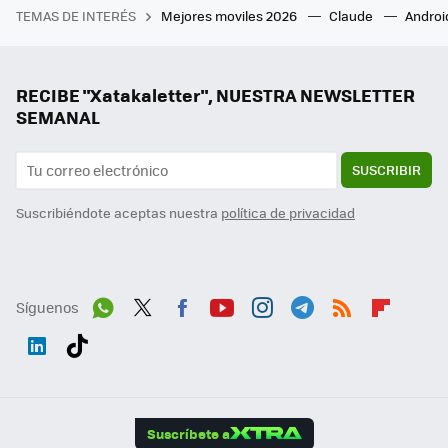
TEMAS DE INTERÉS
Mejores moviles 2026
Claude
Androi
RECIBE "Xatakaletter", NUESTRA NEWSLETTER
SEMANAL
SUSCRIBIR
Suscribiéndote aceptas nuestra
política de privacidad
Síguenos
Wh
Twit
Fac
You
Inst
Tele
RSS
Flip
ats
ter
ebo
tub
agr
gra
boa
Link
Tikt
App
ok
e
am
m
rd
edI
ok
Suscríbete a
n