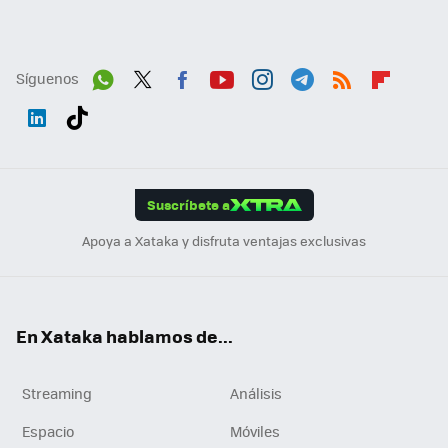
Síguenos
Wh
Twit
Fac
You
Inst
Tele
RSS
Flip
ats
ter
ebo
tub
agr
gra
boa
Link
Tikt
App
ok
e
am
m
rd
edI
ok
Suscríbete a
n
Apoya a Xataka y disfruta ventajas exclusivas
En Xataka hablamos de...
Streaming
Análisis
Espacio
Móviles