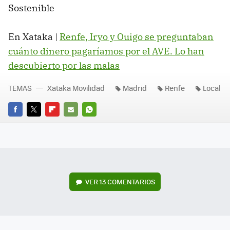
Sostenible
En Xataka |
Renfe, Iryo y Ouigo se preguntaban
cuánto dinero pagaríamos por el AVE. Lo han
descubierto por las malas
TEMAS
Xataka Movilidad
Madrid
Renfe
Local
FACEBOOK
TWITTER
FLIPBOARD
E-
WHATSAPP
MAIL
VER
13 COMENTARIOS