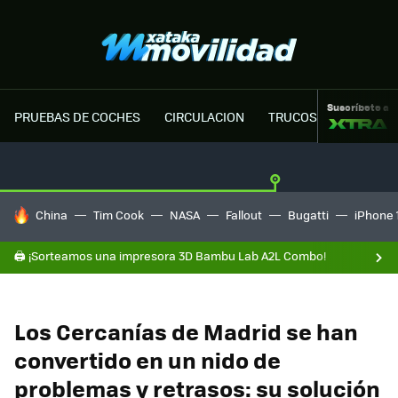
Suscríbete a
PRUEBAS DE COCHES
CIRCULACION
TRUCOS MOTOR
HOY SE HABLA DE
China
Tim Cook
NASA
Fallout
Bugatti
iPhone 
🖨️ ¡Sorteamos una impresora 3D Bambu Lab A2L Combo!
Los Cercanías de Madrid se han
convertido en un nido de
problemas y retrasos: su solución