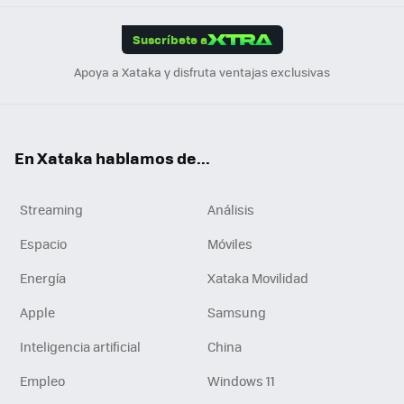
App
ok
e
am
m
rd
edI
ok
Suscríbete a
n
Apoya a Xataka y disfruta ventajas exclusivas
En Xataka hablamos de...
Streaming
Análisis
Espacio
Móviles
Energía
Xataka Movilidad
Apple
Samsung
Inteligencia artificial
China
Empleo
Windows 11