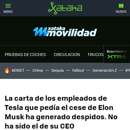
MENÚ
NUEVO
Suscríbete a
PRUEBAS DE COCHES
CIRCULACION
TRUCOS MOTOR
HOY SE HABLA DE
AEMET
China
Sequía
Fallout
Generación Z
iP
La carta de los empleados de
Tesla que pedía el cese de Elon
Musk ha generado despidos. No
ha sido el de su CEO