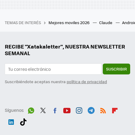
TEMAS DE INTERÉS
Mejores moviles 2026
Claude
Androi
RECIBE "Xatakaletter", NUESTRA NEWSLETTER
SEMANAL
SUSCRIBIR
Suscribiéndote aceptas nuestra
política de privacidad
Síguenos
Wh
Twit
Fac
You
Inst
Tele
RSS
Flip
ats
ter
ebo
tub
agr
gra
boa
Link
Tikt