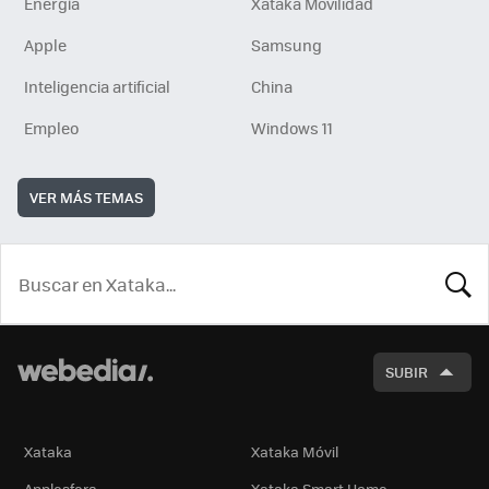
Energía
Xataka Movilidad
Apple
Samsung
Inteligencia artificial
China
Empleo
Windows 11
VER MÁS TEMAS
BUSCA
SUBIR
Xataka
Xataka Móvil
Applesfera
Xataka Smart Home