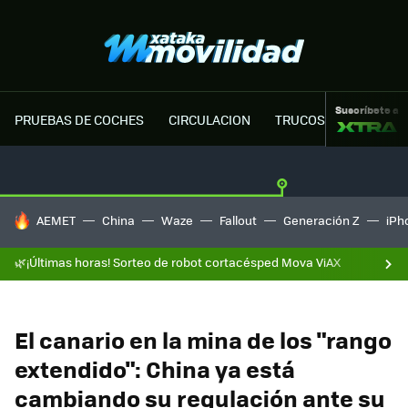
Suscríbete a
PRUEBAS DE COCHES
CIRCULACION
TRUCOS MOTOR
HOY SE HABLA DE
AEMET
China
Waze
Fallout
Generación Z
iPh
🌿¡Últimas horas! Sorteo de robot cortacésped Mova ViAX
El canario en la mina de los "rango
extendido": China ya está
cambiando su regulación ante su