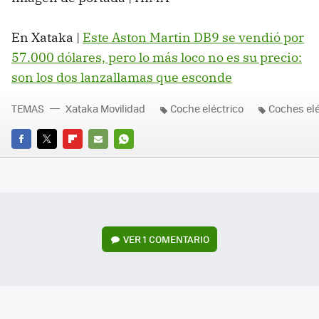
En Xataka |
Este Aston Martin DB9 se vendió por
57.000 dólares, pero lo más loco no es su precio:
son los dos lanzallamas que esconde
TEMAS
Xataka Movilidad
Coche eléctrico
Coches elé
FACEBOOK
TWITTER
FLIPBOARD
E-
WHATSAPP
MAIL
VER
1 COMENTARIO