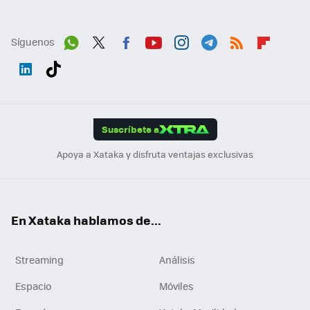
Síguenos
Wh
Twit
Fac
You
Inst
Tele
RSS
Flip
ats
ter
ebo
tub
agr
gra
boa
Link
Tikt
App
ok
e
am
m
rd
edI
ok
Suscríbete a
n
Apoya a Xataka y disfruta ventajas exclusivas
En Xataka hablamos de...
Streaming
Análisis
Espacio
Móviles