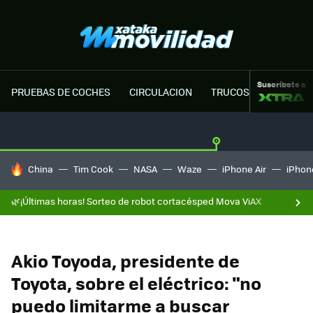
Suscríbete a
PRUEBAS DE COCHES
CIRCULACION
TRUCOS MOTOR
HOY SE HABLA DE
China
Tim Cook
NASA
Waze
iPhone Air
iPhone
🌿¡Últimas horas! Sorteo de robot cortacésped Mova ViAX
Akio Toyoda, presidente de
Toyota, sobre el eléctrico: "no
puedo limitarme a buscar