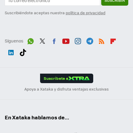
SUSCRIBIR
Suscribiéndote aceptas nuestra
política de privacidad
Síguenos
Wh
Twit
Fac
You
Inst
Tele
RSS
Flip
ats
ter
ebo
tub
agr
gra
boa
Link
Tikt
App
ok
e
am
m
rd
edI
ok
Suscríbete a
n
Apoya a Xataka y disfruta ventajas exclusivas
En Xataka hablamos de...