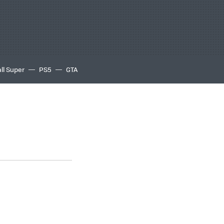
ll Super
PS5
GTA