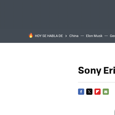
HOY SE HABLA DE
China
Elon Musk
Ge
Sony Er
FACEBOOK
TWITTER
FLIPBOARD
E-
MAIL