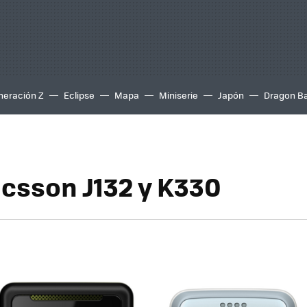
neración Z
Eclipse
Mapa
Miniserie
Japón
Dragon Ba
icsson J132 y K330