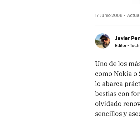
17 Junio 2008
Actual
Javier Pe
Editor - Tech
Uno de los más
como Nokia o S
lo abarca prác
bestias con fo
olvidado renov
sencillos y as