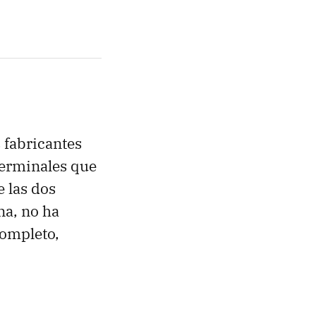
 fabricantes
terminales que
 las dos
na, no ha
completo,