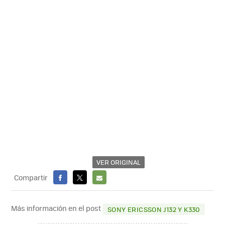
VER ORIGINAL
Compartir
FACEBOOK
X
E-
MAIL
Más información en el post
SONY ERICSSON J132 Y K330