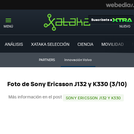
Suscríbete a
MENÚ
NUEVO
ANÁLISIS
XATAKA SELECCIÓN
CIENCIA
MOVILIDAD
PARTNERS
Innovación Volvo
Foto de Sony Ericsson J132 y K330 (3/10)
Más información en el post
SONY ERICSSON J132 Y K330