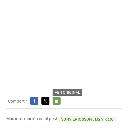
VER ORIGINAL
Compartir
FACEBOOK
X
E-
MAIL
Más información en el post
SONY ERICSSON J132 Y K330