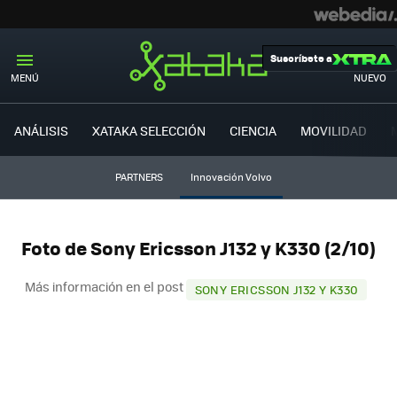
Suscríbete a
MENÚ
NUEVO
ANÁLISIS
XATAKA SELECCIÓN
CIENCIA
MOVILIDAD
PARTNERS
Innovación Volvo
Foto de Sony Ericsson J132 y K330 (2/10)
Más información en el post
SONY ERICSSON J132 Y K330