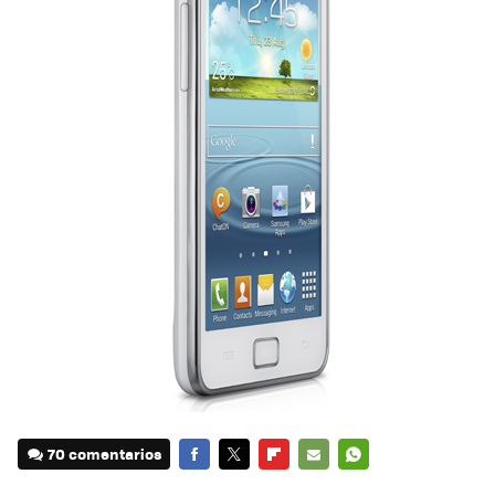
70 comentarios
FACEBOOK
TWITTER
FLIPBOARD
E-
WHATSAPP