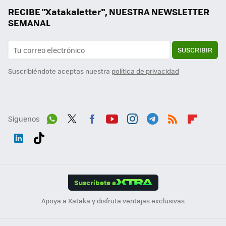
RECIBE "Xatakaletter", NUESTRA NEWSLETTER
SEMANAL
SUSCRIBIR
Suscribiéndote aceptas nuestra
política de privacidad
Síguenos
Wh
Twit
Fac
You
Inst
Tele
RSS
Flip
ats
ter
ebo
tub
agr
gra
boa
Link
Tikt
App
ok
e
am
m
rd
edI
ok
Suscríbete a
n
Apoya a Xataka y disfruta ventajas exclusivas