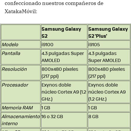
confeccionado nuestros compañeros de
XatakaMóvil:
Samsung Galaxy
Samsung Galaxy
S2
S2 'Plus'
Modelo
i9100
i9105
Pantalla
4.3 pulgadas Super
4.3 pulgadas
AMOLED
Super AMOLED
Resolución
800x480 píxeles
800x480 píxeles
(217 ppi)
(217 ppi)
Procesador
Exynos doble
Exynos doble
núcleo Cortex A9 (1.2
núcleo Cortex A9
GHz.)
(1.2 GHz.)
Memoria RAM
1 GB
1 GB
Almacenamiento
16 o 32 GB
8 GB
interno