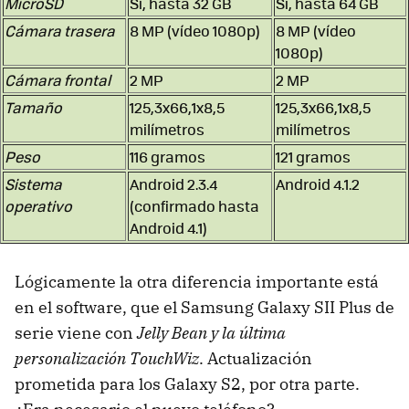
MicroSD
Sí, hasta 32 GB
Sí, hasta 64 GB
Cámara trasera
8 MP (vídeo 1080p)
8 MP (vídeo
1080p)
Cámara frontal
2 MP
2 MP
Tamaño
125,3x66,1x8,5
125,3x66,1x8,5
milímetros
milímetros
Peso
116 gramos
121 gramos
Sistema
Android 2.3.4
Android 4.1.2
operativo
(confirmado hasta
Android 4.1)
Lógicamente la otra diferencia importante está
en el software, que el Samsung Galaxy SII Plus de
serie viene con
Jelly Bean y la última
personalización TouchWiz
. Actualización
prometida para los Galaxy S2, por otra parte.