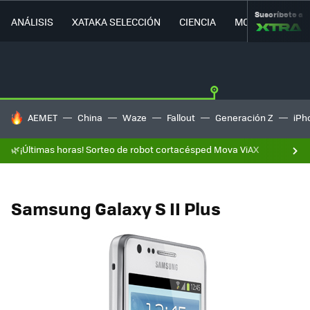
Suscríbete a
ANÁLISIS
XATAKA SELECCIÓN
CIENCIA
MOVILIDAD
HOY SE HABLA DE
AEMET
China
Waze
Fallout
Generación Z
iPh
🌿¡Últimas horas! Sorteo de robot cortacésped Mova ViAX
Samsung Galaxy S II Plus