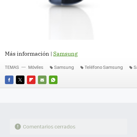
Más información |
Samsung
TEMAS
Móviles
Samsung
Teléfono Samsung
S
FACEBOOK
TWITTER
FLIPBOARD
E-
WHATSAPP
MAIL
Comentarios cerrados