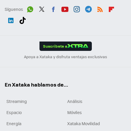
Síguenos
Wh
Twit
Fac
You
Inst
Tele
RSS
Flip
ats
ter
ebo
tub
agr
gra
boa
Link
Tikt
App
ok
e
am
m
rd
edI
ok
Suscríbete a
n
Apoya a Xataka y disfruta ventajas exclusivas
En Xataka hablamos de...
Streaming
Análisis
Espacio
Móviles
Energía
Xataka Movilidad