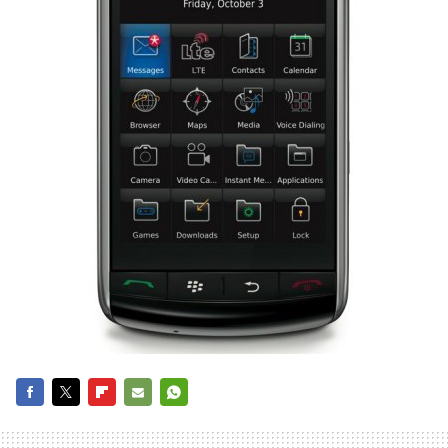
FACEBOOK
TWITTER
FLIPBOARD
E-
WHATSAPP
MAIL