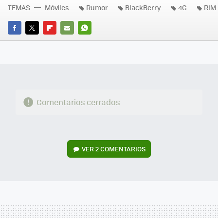
TEMAS
Móviles
Rumor
BlackBerry
4G
RIM
FACEBOOK
TWITTER
FLIPBOARD
E-
WHATSAPP
MAIL
Comentarios cerrados
VER
2 COMENTARIOS