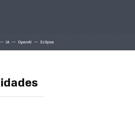
IA
OpenAI
Eclipse
lidades