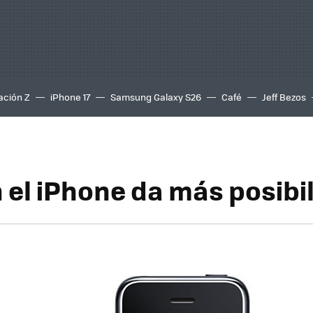
ación Z
iPhone 17
Samsung Galaxy S26
Café
Jeff Bezos
n el iPhone da más posibi