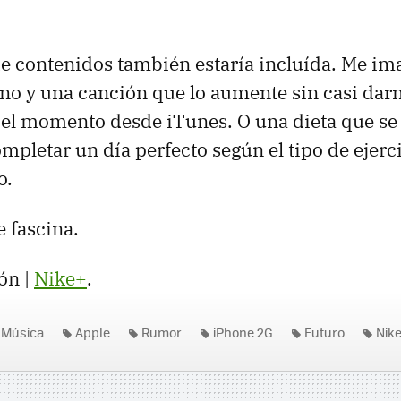
de contenidos también estaría incluída. Me i
no y una canción que lo aumente sin casi dar
el momento desde iTunes. O una dieta que se 
mpletar un día perfecto según el tipo de ejerc
o.
e fascina.
ón |
Nike+
.
Música
Apple
Rumor
iPhone 2G
Futuro
Nike
uch
iPhone