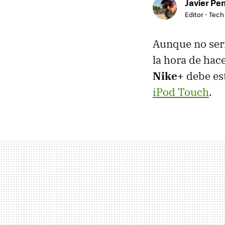
Javier Pe
Editor - Tech
Aunque no serí
la hora de hac
Nike+
debe est
iPod Touch
.