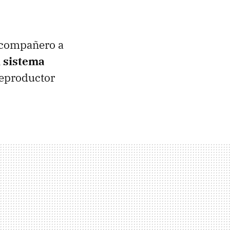
compañero a
l
sistema
reproductor