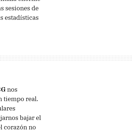
as sesiones de
s estadísticas
3G
nos
 tiempo real.
ulares
jarnos bajar el
l corazón no