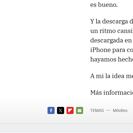
es bueno.
Y la descarga 
un ritmo cansi
descargada en 
iPhone para co
hayamos hech
A mi la idea m
Más informaci
TEMAS
Móviles
iPod To
FACEBOOK
TWITTER
FLIPBOARD
E-
MAIL