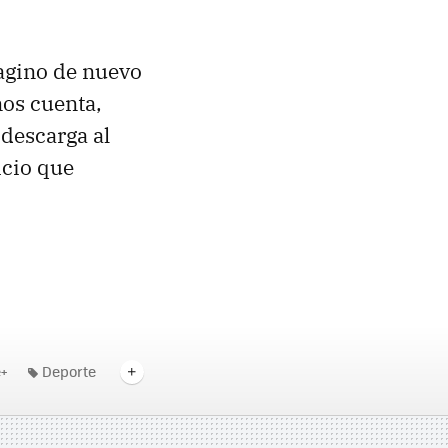
magino de nuevo
nos cuenta,
descarga al
icio que
+
Deporte