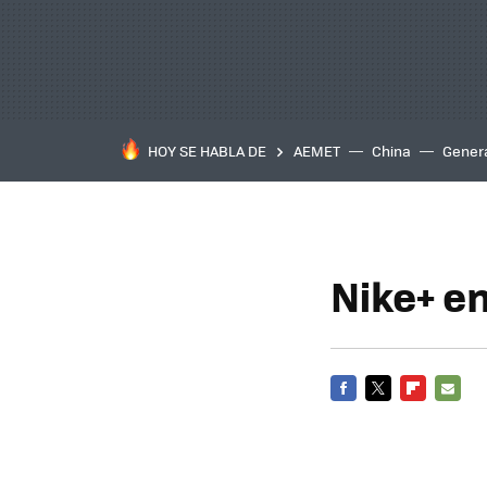
HOY SE HABLA DE
AEMET
China
Gener
Nike+ e
FACEBOOK
TWITTER
FLIPBOARD
E-
MAIL